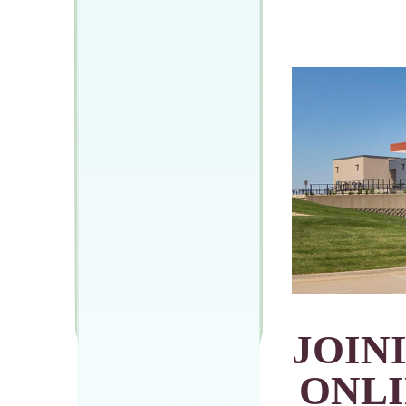
JOIN
ONL