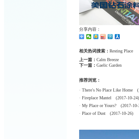
分享内容：
相关热词搜索：
Resting
Place
上一篇：
Calm Breeze
下一篇：
Gaelic Garden
推荐浏览：
·
There's No Place Like Home
(2
·
Fireplace Mantel
(2017-10-24
·
My Place or Yours?
(2017-10-
·
Place of Dust
(2017-10-26)