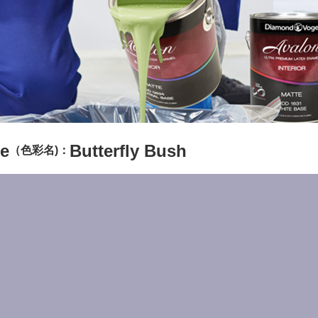
e
Butterfly Bush
（色彩名)：