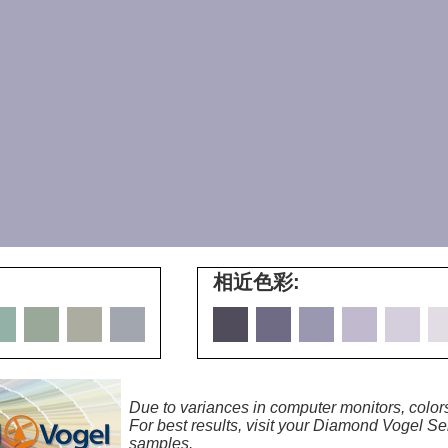
相近色彩:
Due to variances in computer monitors, colors
For best results, visit your Diamond Vogel Ser
samples.