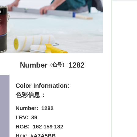
Number
1282
（色号）:
Color Information:
色彩信息：
Number:
1282
LRV:
39
RGB:
162 159 182
Hex:
#A7A5BB