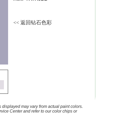
<< 返回钻石色彩
 displayed may vary from actual paint colors.
vice Center and refer to our color chips or