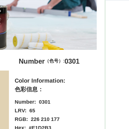
Number
0301
（色号）:
Color Information:
色彩信息：
Number:
0301
LRV:
65
RGB:
226 210 177
Hex:
#E1D2B3