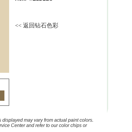
<< 返回钻石色彩
 displayed may vary from actual paint colors.
vice Center and refer to our color chips or