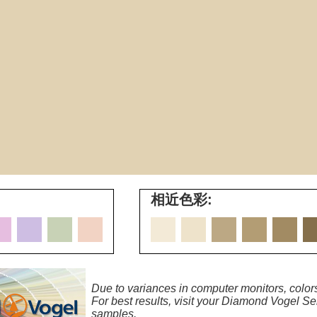
相近色彩:
Due to variances in computer monitors, colors
For best results, visit your Diamond Vogel Ser
samples.