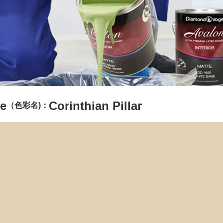
e
Corinthian Pillar
（色彩名)：