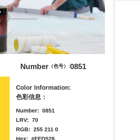
Number
0851
（色号）:
Color Information:
色彩信息：
Number:
0851
LRV:
70
RGB:
255 211 0
Hex:
#FFD528