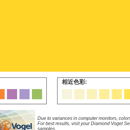
相近色彩:
Due to variances in computer monitors, colors
For best results, visit your Diamond Vogel Ser
samples.