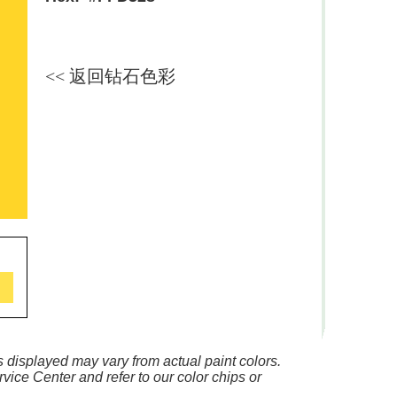
<< 返回钻石色彩
 displayed may vary from actual paint colors.
vice Center and refer to our color chips or