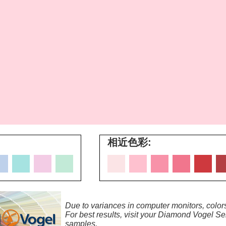
相近色彩:
Due to variances in computer monitors, colors
For best results, visit your Diamond Vogel Ser
samples.