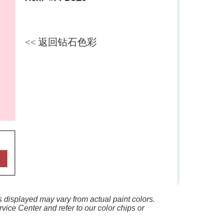
<< 返回钻石色彩
 displayed may vary from actual paint colors.
vice Center and refer to our color chips or