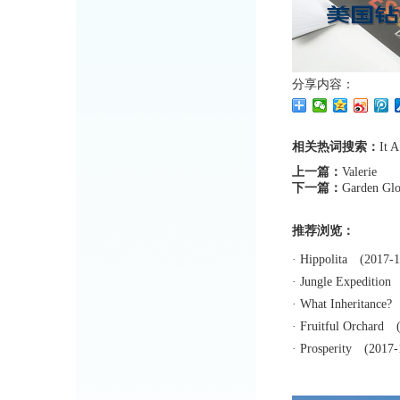
分享内容：
相关热词搜索：
It
A
上一篇：
Valerie
下一篇：
Garden Glo
推荐浏览：
·
Hippolita
(2017-1
·
Jungle Expedition
(
·
What Inheritance?
(
·
Fruitful Orchard
(2
·
Prosperity
(2017-1