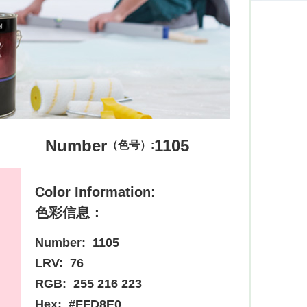
Number
1105
（色号）:
Color Information:
色彩信息：
Number:
1105
LRV:
76
RGB:
255 216 223
Hex:
#FFD8E0