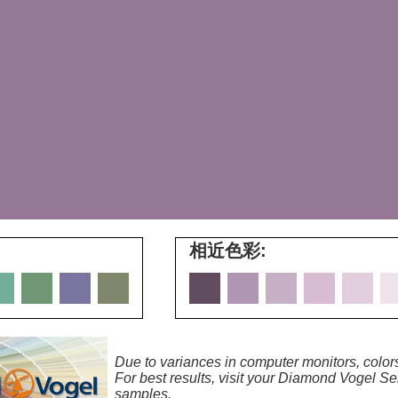
相近色彩:
Due to variances in computer monitors, colors
For best results, visit your Diamond Vogel Ser
samples.