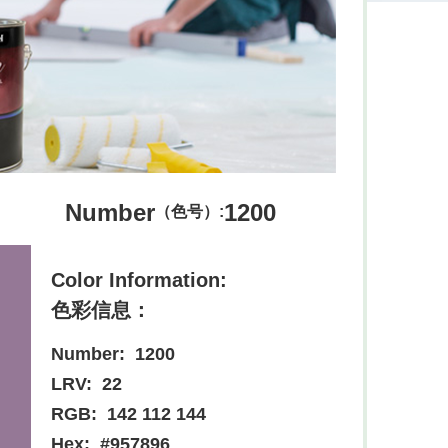
Number
1200
（色号）:
Color Information:
色彩信息：
Number:
1200
LRV:
22
RGB:
142 112 144
Hex:
#957896