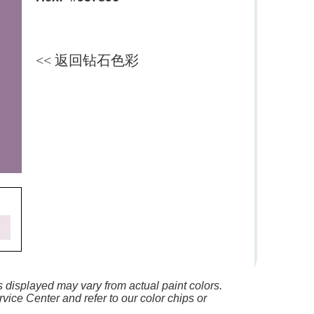
<< 返回钻石色彩
 displayed may vary from actual paint colors.
vice Center and refer to our color chips or