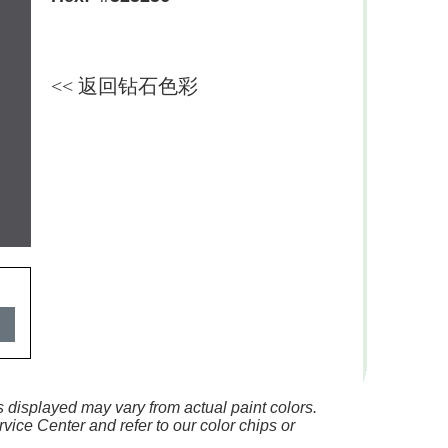
<< 返回钻石色彩
 displayed may vary from actual paint colors.
vice Center and refer to our color chips or