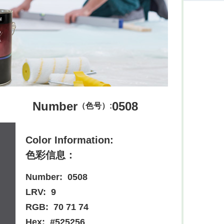
Number
0508
（色号）:
Color Information:
色彩信息：
Number:
0508
LRV:
9
RGB:
70 71 74
Hex:
#525256