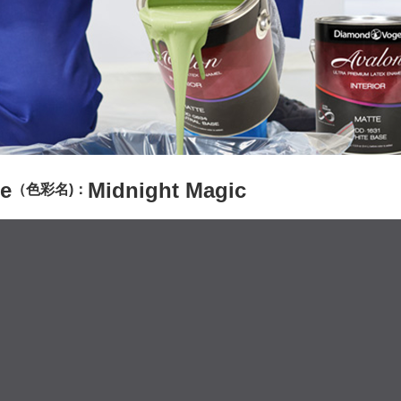
e
Midnight Magic
（色彩名)：