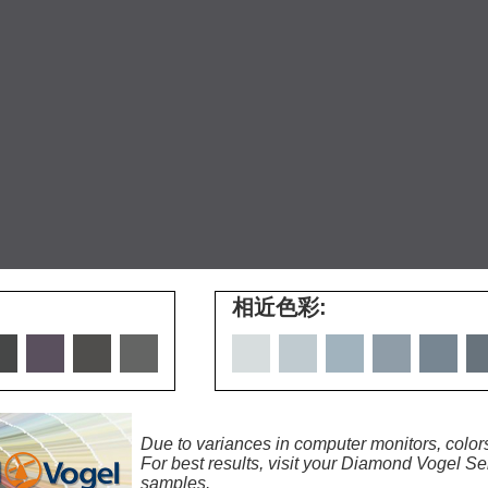
相近色彩:
Due to variances in computer monitors, colors
For best results, visit your Diamond Vogel Ser
samples.