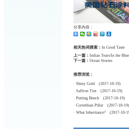
分享内容：
相关热词搜索：
In
Good
Taste
上一篇：
Indian Tears/In the Blue
下一篇：
Ocean Storms
推荐浏览：
·
Shiny Gold
(2017-10-19)
·
Saffron Tint
(2017-10-19)
·
Putting Bench
(2017-10-19)
·
Corinthian Pillar
(2017-10-19
·
What Inheritance?
(2017-10-1